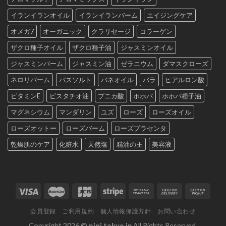
イランイランオイル
イランイランバーム
エイジングケア
オメガ7
オーガニック
クラリセージ
コラーゲン
ザクロ種子オイル
ザクロ種子油
ジャスミンオイル
ジャスミンバーム
ジャスミン油
ゼラニウム
ダマスクローズ
ネロリバーム
バスソルト
バネオイル
バラ
ヒアルロン酸
ビタミンE
ピスタチオ油
プニカ酸
ホホバ
ホホバ種子油
マグネシウム
マンダリン
ユズ
ローズ
ローズオイル
ローズオットー
ローズバーム
ローズプラセンタ
乾燥肌のケア
化粧水
天然塩
精油の王
美容液
会員登録
ご利用規約
個人情報保護方針
お問い合わせ
Copyright 2026 ©
nini.tokyo.jp
All Rights Reserved.