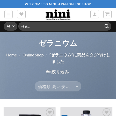
Skip
WELCOME TO NINI JAPAN ONLINE SHOP
to
content
検
索
対
象:
ゼラニウム
Home
/
Online Shop
/
“ゼラニウム”に商品をタグ付けし
ました
絞り込み